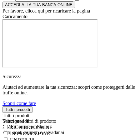
ACCEDI ALLA TUA BANCA ONLINE
Per favore, clicca qui per ricaricare la pagina
Caricamento
Sicurezza
Aiutaci ad aumentare la tua sicurezza: scopri come proteggerti dalle
truffe online.
Scopri come fare
Tutti i prodotti
Tutti i prodotti
Tutti i prodotti
Seleziona i filtri di prodotto
XME Conto con Piano
RICHIEDI ONLINE
Altri conti correnti e salvadanai
IN PROMOZIONE
UNDER 18