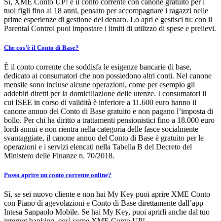
Sì, XME Conto UP! è il conto corrente con canone gratuito per i
tuoi figli fino ai 18 anni, pensato per accompagnare i ragazzi nelle
prime esperienze di gestione del denaro. Lo apri e gestisci tu: con il
Parental Control puoi impostare i limiti di utilizzo di spese e prelievi.
Che cos’è il Conto di Base?
È il conto corrente che soddisfa le esigenze bancarie di base,
dedicato ai consumatori che non possiedono altri conti. Nel canone
mensile sono incluse alcune operazioni, come per esempio gli
addebiti diretti per la domiciliazione delle utenze. I consumatori il
cui ISEE in corso di validità è inferiore a 11.600 euro hanno il
canone annuo del Conto di Base gratuito e non pagano l’imposta di
bollo. Per chi ha diritto a trattamenti pensionistici fino a 18.000 euro
lordi annui e non rientra nella categoria delle fasce socialmente
svantaggiate, il canone annuo del Conto di Base è gratuito per le
operazioni e i servizi elencati nella Tabella B del Decreto del
Ministero delle Finanze n. 70/2018.
Posso aprire un conto corrente online?
Sì, se sei nuovo cliente e non hai My Key puoi aprire XME Conto
con Piano di agevolazioni e Conto di Base direttamente dall’app
Intesa Sanpaolo Mobile. Se hai My Key, puoi aprirli anche dal tuo
internet banking, così come XME Conto UP!