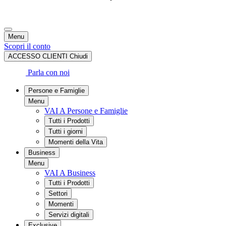
Menu
Scopri il conto
ACCESSO CLIENTI
Chiudi
Parla con noi
Persone e Famiglie
Menu
VAI A Persone e Famiglie
Tutti i Prodotti
Tutti i giorni
Momenti della Vita
Business
Menu
VAI A Business
Tutti i Prodotti
Settori
Momenti
Servizi digitali
Exclusive