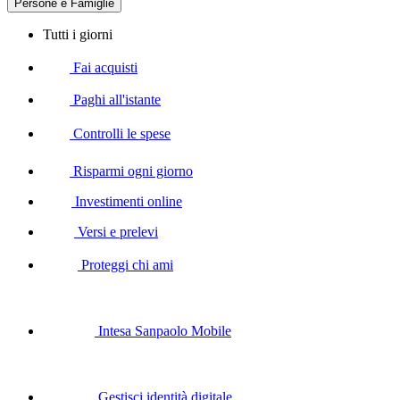
Persone e Famiglie
Tutti i giorni
Fai acquisti
Paghi all'istante
Controlli le spese
Risparmi ogni giorno
Investimenti online
Versi e prelevi
Proteggi chi ami
Intesa Sanpaolo Mobile
Gestisci identità digitale